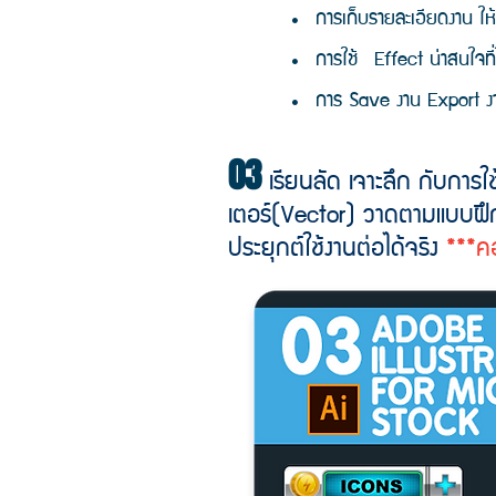
• การเก็บรายละเอียดงาน ให้
• การใช้ Effect น่าสนใจที
• การ Save งาน Export ง
03
เรียนลัด เจาะลึก กับการใ
เตอร์(Vector)
วาดตามแบบฝึก
ประยุกต์ใช้งานต่อได้จริง
***คอ