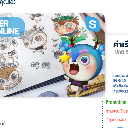
งคุณเอง
ปกติ 
Promotion 
*แถมสอนใช้โปร
(*คุยกันก่อน)
่ดี