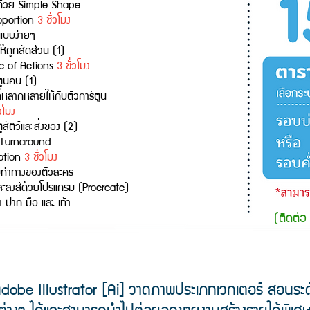
ด้วย Simple Shape
oportion
3 ชั่วโมง
งแบบง่ายๆ
ห้ถูกสัดส่วน (1)
e of Actions
3 ชั่วโมง
์ตูนคน (1)
่หลากหลายให้กับตัวการ์ตูน
่วโมง
ตูสัตว์และสิ่งของ (2)
 Turnaround
motion
3 ชั่วโมง
บท่าทางของตัวละคร
ละลงสีด้วยโปรแกรม (Procreate)
ปาก มือ และ เท้า
(ติดต่อ 
dobe Illustrator [Ai] วาดภาพประเภทเวกเตอร์
ส
อนระด
างๆ ได้
และสามารถนำไปต่อยอดขายงานสร้างรายได้พิเ