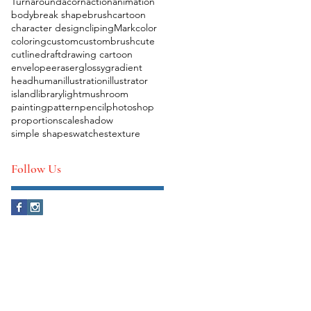
Turnaround
acorn
action
animation
body
break shape
brush
cartoon
character design
clipingMark
color
coloring
custom
custombrush
cute
cutline
draft
drawing cartoon
envelope
eraser
glossy
gradient
head
human
illustration
illustrator
island
library
light
mushroom
painting
pattern
pencil
photoshop
proportion
scale
shadow
simple shape
swatches
texture
Follow Us