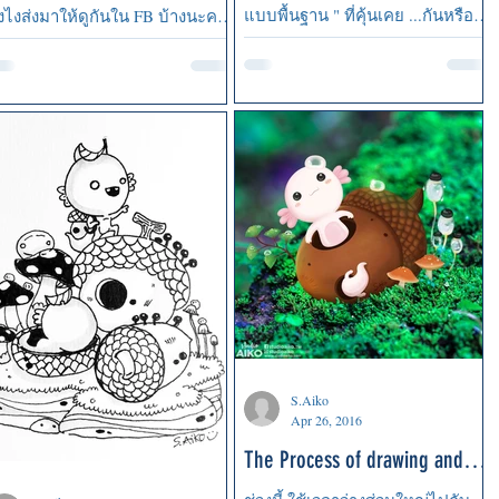
แบบพื้นฐาน " ที่คุ้นเคย ...กันหรือ
งไงส่งมาให้ดูกันใน FB บ้างนะคะ
เปล่านะ การจัดวาง Composition...
^ แล้วพบกันใหม่ How to หน้า
S.Aiko
Apr 26, 2016
The Process of drawing and
colouring