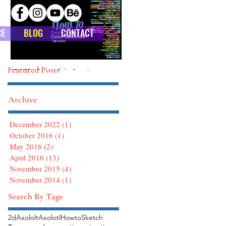
CE
BLOG
CONTACT
Featured Posts
HOW TO : Custom Color Swatches
HOW TO : Defining Brushes in Photoshop
Archive
December 2022
(1)
1 post
October 2016
(1)
1 post
May 2016
(2)
2 posts
April 2016
(13)
13 posts
November 2015
(4)
4 posts
November 2014
(1)
1 post
Search By Tags
2d
Axololt
Axolotl
Howto
Sketch