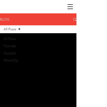
BLOG
All Posts
All Posts
Tutorials
Youtube
MovieClip