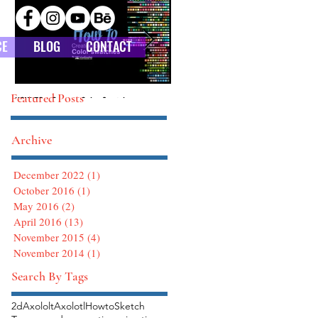
CE
BLOG
CONTACT
Featured Posts
HOW TO : Custom Color Swatches
HOW TO : Defining Brushes in Photoshop
Archive
December 2022
(1)
1 post
October 2016
(1)
1 post
May 2016
(2)
2 posts
April 2016
(13)
13 posts
November 2015
(4)
4 posts
November 2014
(1)
1 post
Search By Tags
2d
Axololt
Axolotl
Howto
Sketch