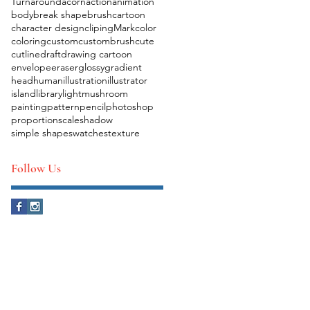
Turnaround
acorn
action
animation
body
break shape
brush
cartoon
character design
clipingMark
color
coloring
custom
custombrush
cute
cutline
draft
drawing cartoon
envelope
eraser
glossy
gradient
head
human
illustration
illustrator
island
library
light
mushroom
painting
pattern
pencil
photoshop
proportion
scale
shadow
simple shape
swatches
texture
Follow Us