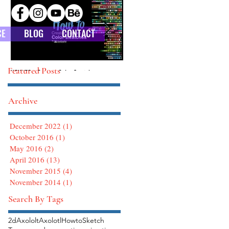
CE
BLOG
CONTACT
Featured Posts
HOW TO : Custom Color Swatches
HOW TO : Defining Brushes in Photoshop
Archive
December 2022
(1)
1 post
October 2016
(1)
1 post
May 2016
(2)
2 posts
April 2016
(13)
13 posts
November 2015
(4)
4 posts
November 2014
(1)
1 post
Search By Tags
2d
Axololt
Axolotl
Howto
Sketch