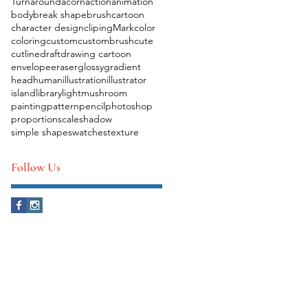
Turnaround
acorn
action
animation
body
break shape
brush
cartoon
character design
clipingMark
color
coloring
custom
custombrush
cute
cutline
draft
drawing cartoon
envelope
eraser
glossy
gradient
head
human
illustration
illustrator
island
library
light
mushroom
painting
pattern
pencil
photoshop
proportion
scale
shadow
simple shape
swatches
texture
Follow Us