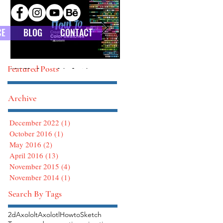
CE
BLOG
CONTACT
Featured Posts
HOW TO : Custom Color Swatches
HOW TO : Defining Brushes in Photoshop
Archive
December 2022
(1)
1 post
October 2016
(1)
1 post
May 2016
(2)
2 posts
April 2016
(13)
13 posts
November 2015
(4)
4 posts
November 2014
(1)
1 post
Search By Tags
2d
Axololt
Axolotl
Howto
Sketch