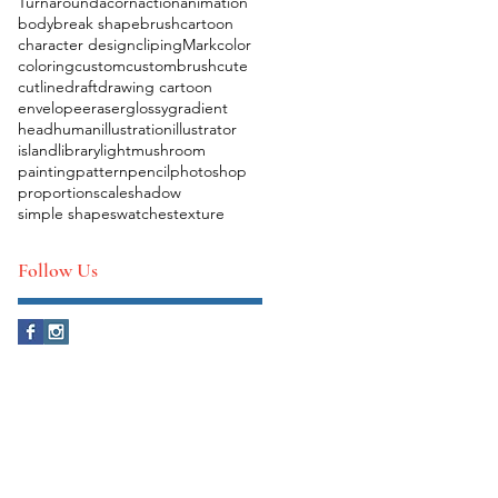
Turnaround
acorn
action
animation
body
break shape
brush
cartoon
character design
clipingMark
color
coloring
custom
custombrush
cute
cutline
draft
drawing cartoon
envelope
eraser
glossy
gradient
head
human
illustration
illustrator
island
library
light
mushroom
painting
pattern
pencil
photoshop
proportion
scale
shadow
simple shape
swatches
texture
Follow Us