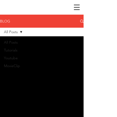
BLOG
All Posts
All Posts
Tutorials
Youtube
MovieClip