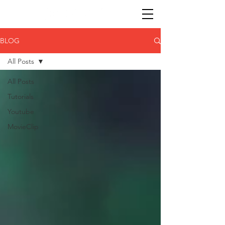
BLOG
All Posts
All Posts
Tutorials
Youtube
MovieClip