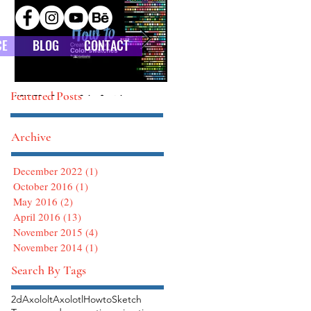
CE
BLOG
CONTACT
Featured Posts
HOW TO : Custom Color Swatches
HOW TO : Defining Brushes in Photoshop
Archive
December 2022
(1)
1 post
October 2016
(1)
1 post
May 2016
(2)
2 posts
April 2016
(13)
13 posts
November 2015
(4)
4 posts
November 2014
(1)
1 post
Search By Tags
2d
Axololt
Axolotl
Howto
Sketch