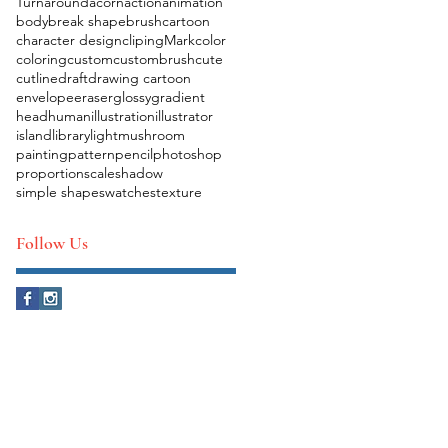
Turnaround
acorn
action
animation
body
break shape
brush
cartoon
character design
clipingMark
color
coloring
custom
custombrush
cute
cutline
draft
drawing cartoon
envelope
eraser
glossy
gradient
head
human
illustration
illustrator
island
library
light
mushroom
painting
pattern
pencil
photoshop
proportion
scale
shadow
simple shape
swatches
texture
Follow Us